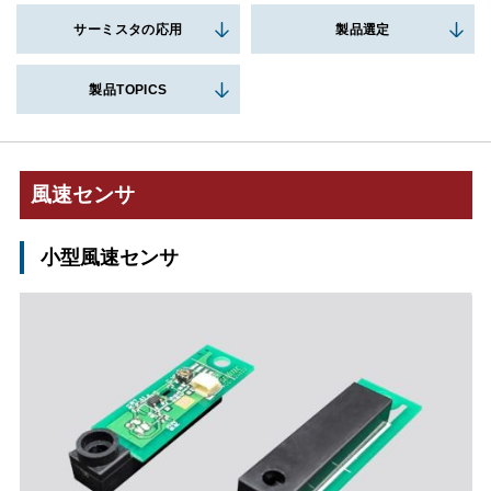
サーミスタの応用
製品選定
製品TOPICS
風速センサ
小型風速センサ