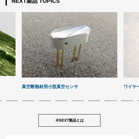
NEXT製品 TOPICS
ワイヤ
真空断熱材用小型真空センサ
※NEXT製品とは