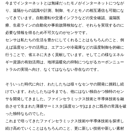
今までインターネットとは無縁だったモノがインターネットにつなが
り、遠隔からの認識や計測、制御、モノとモノの相互通信も可能にな
ってきています。自動運転や交通インフラなどの安全確認、遠隔医
療、生産ラインの自動化や事前故障検知など、それらを実現するのに
必要な情報を得るため不可欠なのがセンサです。
センサは私たちの生活を豊かにしてくれることはもちろんのこと、例
えば温度センサの活用は、エアコンや冷蔵庫などの温度制御を的確に
行うことで、省エネに大きく貢献しています。そしてこの様なエネル
ギー資源の有効活用は、地球温暖化の抑制につながるカーボンニュー
トラルの実現へ向け、なくてはならない存在なのです。
そういった時代に向け、わたしたちは様々なセンサの開発に挑戦し続
けています。わたしたちは今までも、他にはない独自かつ独特のセン
サを開発してきました。ファインセラミックス技術と半導体技術を融
合させて生まれた薄膜サーミスタ(温度センサ)はまさに既存の常識を破
った独特なものでした。
これまで培ってきたファインセラミックス技術や半導体技術を探求し
続け高めていくことはもちろんのこと、更に新しい技術や新しい素材