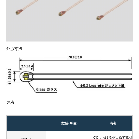
外形寸法
定格
数値(単位)
備考
0℃におけるゼロ負荷抵抗