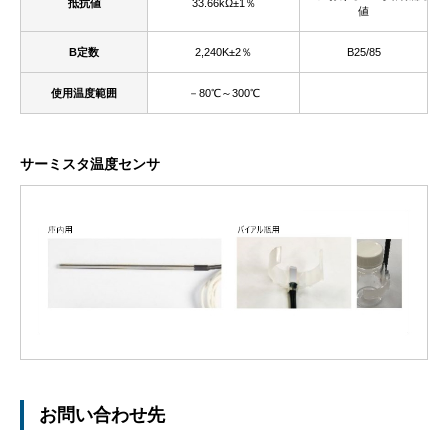
抵抗値
33.66kΩ±1％
値
B定数
2,240K±2％
B25/85
使用温度範囲
－80℃～300℃
サーミスタ温度センサ
お問い合わせ先