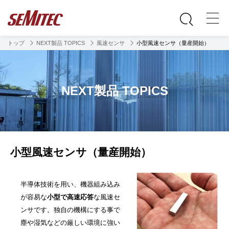
トップ
NEXT製品 TOPICS
風速センサ
小型風速センサ（量産開始）
NEXT製品 TOPICS
小型風速センサ（量産開始）
半導体技術を用い、機器組み込み
が容易な
小型で高速応答
な風速セ
ンサです。独自の機構にする事で
塵や湿気などの厳しい環境に強い