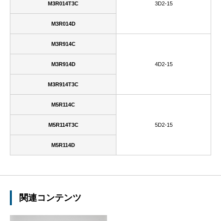
M3R014T3C
3D2-15
M3R014D
M3R914C
M3R914D
4D2-15
M3R914T3C
M5R114C
M5R114T3C
5D2-15
M5R114D
関連コンテンツ