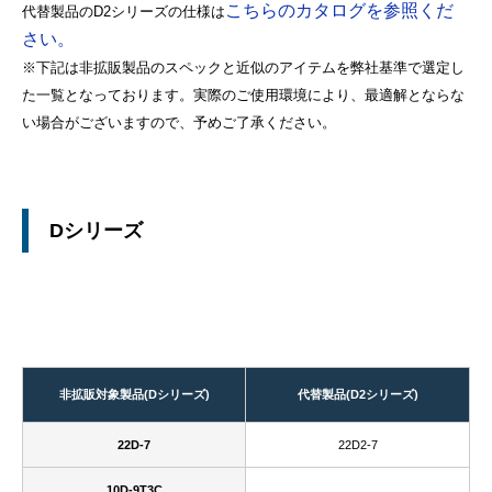
こちらのカタログを参照くだ
代替製品のD2シリーズの仕様は
さい。
※下記は非拡販製品のスペックと近似のアイテムを弊社基準で選定し
た一覧となっております。実際のご使用環境により、最適解とならな
い場合がございますので、予めご了承ください。
Dシリーズ
非拡販対象製品(Dシリーズ)
代替製品(D2シリーズ)
22D-7
22D2-7
10D-9T3C