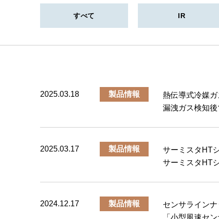
パワーサーミスタ
狭視野角サ
すべて
IR
ワイヤーボ
モータ用角
真空断熱材
極薄ガラス
熱伝導式冷
2025.03.18
製品情報
熱伝導式冷媒ガ
漏洩ガス検知後
2025.03.17
製品情報
サーミスタHT
サーミスタHT
2024.12.17
製品情報
センサラインナ
「小型風速セン