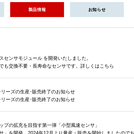
ーモパイル
IRカレンダー
非拡販製品一覧
免責事項
製品情報
お知らせ
ンディング対応 薄膜サーミスタ
株主総会関連資料
パワーサーミスタ代替製品一覧
形センサ(開発中)
用小型真空センサ
基板薄膜サーミスタセンサ
媒ガスセンサモジュール (開発中)
スセンサモジュール を開発いたしました。
でも交換不要・長寿命なセンサです。詳しくはこちら
シリーズの生産･販売終了のお知らせ
シリーズの生産･販売終了のお知らせ
ップの拡充を目指す第一弾「小型風速センサ」
サ」を開発、2024年12月より量産・販売を開始しましたので