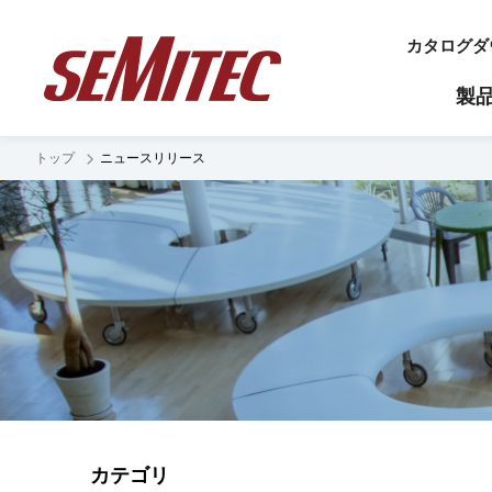
カタログダ
製
トップ
ニュースリリース
製品カテゴリ
開発・提案
導入事例
会社概要
ESGへの取り組み
財務ハイライト
NEXT製品
温度センサ
業績ハイライト
超精密高速
薄膜サーミスタ
代表インタビュー
光センサ
財政ハイライト
超低温用サ
基本理念
風速センサ
キャッシュ・フローの状況
風速センサ
サージアブソーバ
配当状況
気圧センサ
定電流ダイオードCRD
触覚センサ
カテゴリ