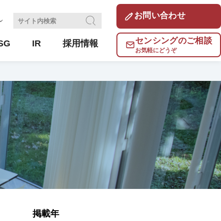
お問い合わせ
センシングのご相談
SG
IR
採用情報
お気軽にどうぞ
ンサ開発試験場
基本方針
り組み(千葉工場)
容
コラム
サーミスタとは？
体制
風速センサとは？ ～種類と選び方、最新の動
向まで～
非接触温度センシングについて
～センサの原理、特長、使い方～
掲載年
わせ