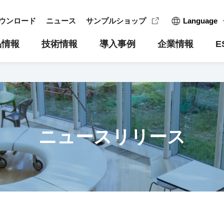
ウンロード
ニュース
サンプルショップ
Language
日本語
品情報
技術情報
導入事例
企業情報
E
English
简体中文
 TOPICS
医療用温度センサ
製品用途例
沿革
CSRへの取り組み
IRライブラリー
インフォメーション
アグリセ
内部統制
環境への取
事業の内
ニュースリリース
温度センサ
決算短信
製品選定
共創パートナー
営業拠点/代理店・取扱店
品質保証
株主メモ
ーミスタセンサ
適時開示書類
サーミスタを応用したセンシング
生産拠点
株価情報
有価証券報告書
用語集
電子公告
決算説明会・決算概要資料
Q&A
FAQ
決算説明会動画
生産終了製品一覧
お問い合