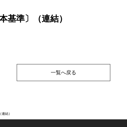
ーモパイル
IRカレンダー
非拡販製品一覧
免責事項
ンディング対応 薄膜サーミスタ
株主総会関連資料
パワーサーミスタ代替製品一覧
〔日本基準〕（連結）
形センサ(開発中)
用小型真空センサ
基板薄膜サーミスタセンサ
媒ガスセンサモジュール (開発中)
一覧へ戻る
（連結）