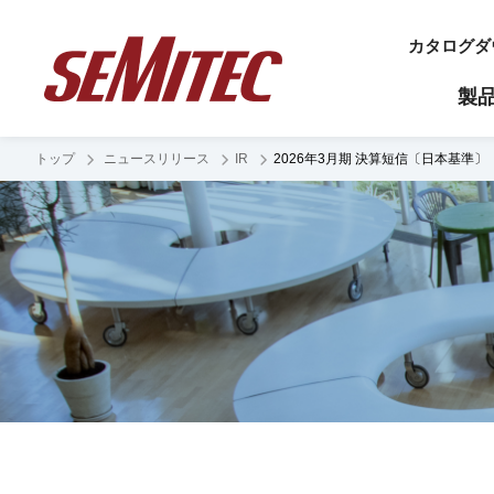
カタログダ
製
トップ
ニュースリリース
IR
2026年3月期 決算短信〔日本基準〕
製品カテゴリ
開発・提案
導入事例
会社概要
ESGへの取り組み
財務ハイライト
NEXT製品
温度センサ
業績ハイライト
超精密高速
薄膜サーミスタ
代表インタビュー
光センサ
財政ハイライト
超低温用サ
基本理念
風速センサ
キャッシュ・フローの状況
風速センサ
サージアブソーバ
配当状況
気圧センサ
定電流ダイオードCRD
触覚センサ