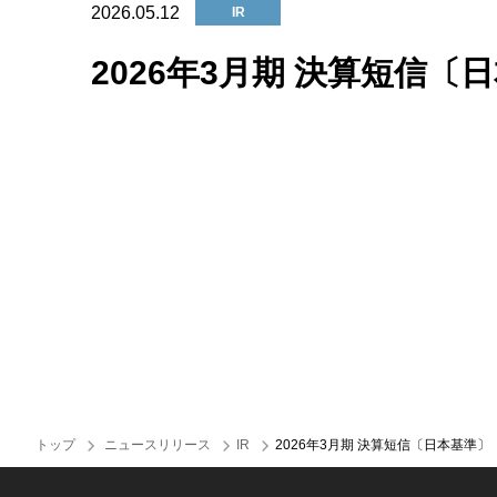
パワーサーミスタ
狭視野角サ
2026.05.12
IR
ワイヤーボ
2026年3月期 決算短信
モータ用角
真空断熱材
極薄ガラス
熱伝導式冷
トップ
ニュースリリース
IR
2026年3月期 決算短信〔日本基準〕