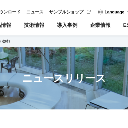
ウンロード
ニュース
サンプルショップ
Language
日本語
品情報
技術情報
導入事例
企業情報
E
English
（連結）
简体中文
 TOPICS
医療用温度センサ
製品用途例
沿革
CSRへの取り組み
IRライブラリー
インフォメーション
アグリセ
内部統制
環境への取
事業の内
ニュースリリース
温度センサ
決算短信
製品選定
共創パートナー
営業拠点/代理店・取扱店
品質保証
株主メモ
ーミスタセンサ
適時開示書類
サーミスタを応用したセンシング
生産拠点
株価情報
有価証券報告書
用語集
電子公告
決算説明会・決算概要資料
Q&A
FAQ
決算説明会動画
生産終了製品一覧
お問い合