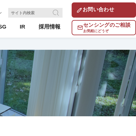
お問い合わせ
センシングのご相談
SG
IR
採用情報
お気軽にどうぞ
ンサ開発試験場
基本方針
り組み(千葉工場)
容
コラム
サーミスタとは？
体制
風速センサとは？ ～種類と選び方、最新の動
向まで～
非接触温度センシングについて
～センサの原理、特長、使い方～
わせ